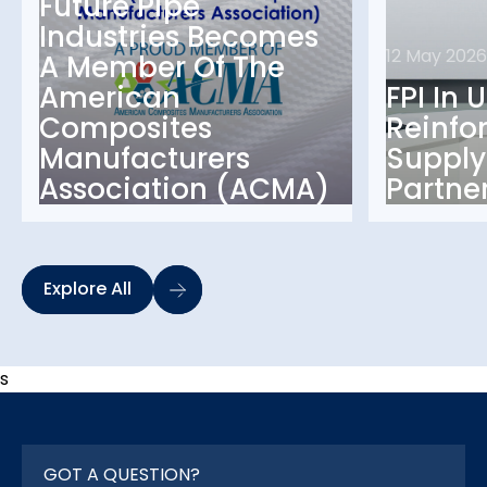
Future Pipe
Industries Becomes
12 May 2026
A Member Of The
American
FPI In 
Composites
Reinfo
Manufacturers
Supply
Association (ACMA)
Partne
Explore All
s
GOT A QUESTION?