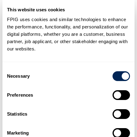
mm DN y constan de lo siguiente:
This website uses cookies
FPIG uses cookies and similar technologies to enhance
the performance, functionality, and personalization of our
o Losa de cubierta
digital platforms, whether you are a customer, business
partner, job applicant, or other stakeholder engaging with
our websites.
o GRE H2O Shaft
Consent
Necessary
Selection
o Placa base
Preferences
o Caja antiempuje
Statistics
o Medida anti-flotación (opcional)
Marketing