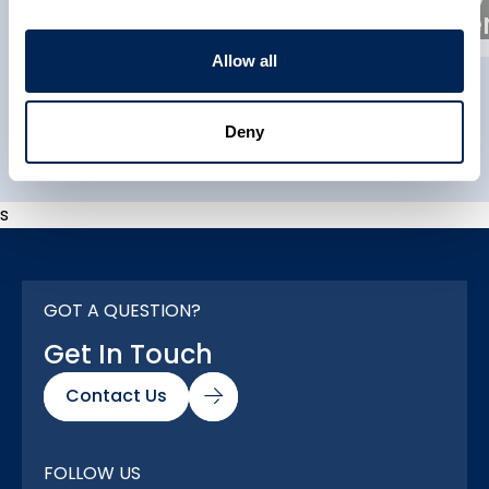
Association (ACMA)
Partne
Allow all
Explore All
Deny
s
GOT A QUESTION?
Get In Touch
Contact Us
FOLLOW US