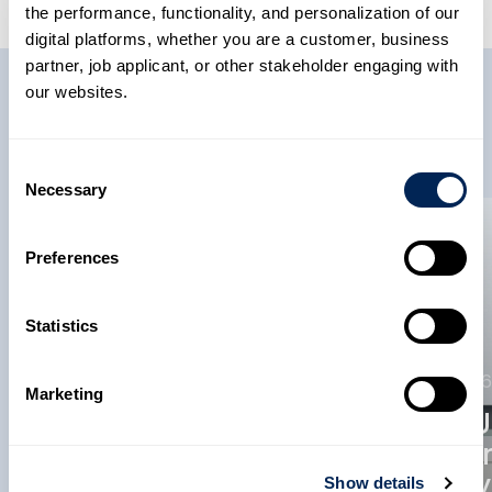
the performance, functionality, and personalization of our
digital platforms, whether you are a customer, business
partner, job applicant, or other stakeholder engaging with
our websites.
Related News
Consent
Necessary
Selection
News
News
Preferences
22 May 2026
Future Pipe
Statistics
Industries Becomes
12 May 2026
A Member Of The
Marketing
American
FPI In 
Composites
Reinfo
Manufacturers
Supply
Show details